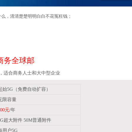
什么，清清楚楚明明白
白不花冤枉钱；
商务全球邮
，适合商务人士和大中型企业
起始5G（免费自动扩容）
无限容量
800元
/年
2G超大附件 50M普通附件
每用户5G